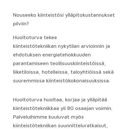
Nouseeko kiinteistösi ylläpitokustannukset
pilviin?
Huoltoturva tekee
kiinteistötekniikan
nykytilan arvioinnin ja
ehdotuksen energiatehokkuuden
parantamiseen teollisuuskiinteistöissä,
liiketiloissa, hotelleissa, taloyhtiöissä sekä
suuremmissa kiinteistökokonaisuuksissa
.
Huoltoturva huoltaa, korjaa ja ylläpitää
kiinteistötekniikkaa yli 80 osaajan voimin.
Palveluihimme kuuluvat myös
kiinteistötekniikan suunnitteluratkaisut,