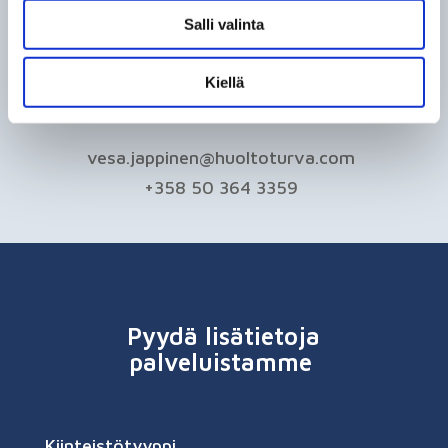
Pyydä lisätietoja tai tarjous
Salli valinta
kiinteistöllesi
Kysy lisää suoraan myynnistämme tai pyydä
Kiellä
lisätietoja lomakkeen kautta.
vesa.jappinen@huoltoturva.com
+358 50 364 3359
Pyydä lisätietoja
palveluistamme
Kiinteistötyyppi