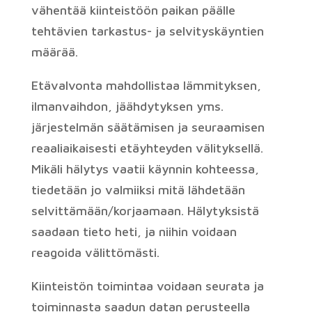
vähentää kiinteistöön paikan päälle
tehtävien tarkastus- ja selvityskäyntien
määrää.
Etävalvonta mahdollistaa lämmityksen,
ilmanvaihdon, jäähdytyksen yms.
järjestelmän säätämisen ja seuraamisen
reaaliaikaisesti etäyhteyden välityksellä.
Mikäli hälytys vaatii käynnin kohteessa,
tiedetään jo valmiiksi mitä lähdetään
selvittämään/korjaamaan.
Hälytyksistä
saadaan tieto heti, ja niihin voidaan
reagoida välittömästi.
Kiinteistön toimintaa voidaan seurata ja
toiminnasta saadun datan perusteella