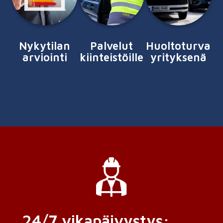
Nykytilan
Palvelut
Huoltoturva
arviointi
kiinteistöille
yrityksenä
24/7 vikapäivystys: