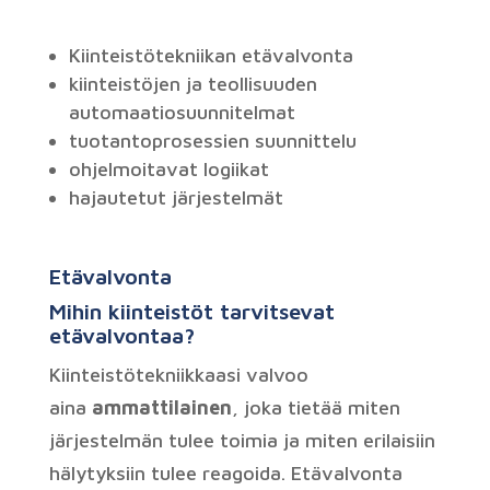
Kiinteistötekniikan etävalvonta
kiinteistöjen ja teollisuuden
automaatiosuunnitelmat
tuotantoprosessien suunnittelu
ohjelmoitavat logiikat
hajautetut järjestelmät
Etävalvonta
Mihin kiinteistöt tarvitsevat
etävalvontaa?
Kiinteistötekniikkaasi valvoo
aina
ammattilainen
, joka tietää miten
järjestelmän tulee toimia ja miten erilaisiin
hälytyksiin tulee reagoida.
Etävalvonta