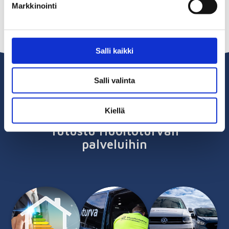
Hinnastot sopimusasiakkaille
Markkinointi
Salli kaikki
Salli valinta
Kiellä
Tutustu Huoltoturvan
palveluihin