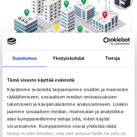
Suostumus
Yksityiskohdat
Tietoja
Tämä sivusto käyttää evästeitä
Käytämme evästeitä tarjoamamme sisällön ja mainosten
räätälöimiseen, sosiaalisen median ominaisuuksien
Huoltoturvan etävalvonta
tukemiseen ja kävijämäärämme analysoimiseen. Lisäksi
jaamme sosiaalisen median, mainosalan ja analytiikka-
Ennakoi kiinteistö- ja
alan kumppaneillemme tietoja siitä, miten käytät
talotekniikan ongelmat
sivustoamme. Kumppanimme voivat yhdistää näitä
tietoja muihin tietoihin, joita olet antanut heille tai joita on