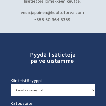
lisätietoja lomakkeen kautta.
vesa.jappinen@huoltoturva.com
+358 50 364 3359
Pyydä lisätietoja
palveluistamme
Kiinteistötyyppi
Katuosoite